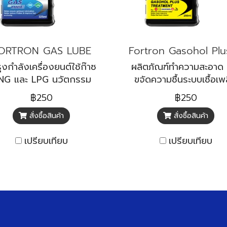
ORTRON GAS LUBE
ุงกำลังเครื่องยนต์ใช้ก๊าซ
ผลิตภัณฑ์ทำความสะอาด 
NG และ LPG นวัตกรรม
ขจัดความชื้นระบบเชื้อเพ
หม่เพื่อรถใช้ก๊าซโดยตรง
เบนซิน แก๊สโซฮอล์ สำห
฿250
฿250
น้ำมันเบนซิน
สั่งซื้อสินค้า
สั่งซื้อสินค้า
เปรียบเทียบ
เปรียบเทียบ