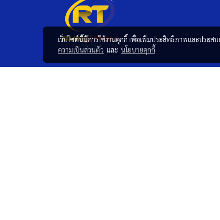
เว็บไซต์นี้มีการใช้งานคุกกี้ เพื่อเพิ่มประสิทธิภาพและประส
ความเป็นส่วนตัว
และ
นโยบายคุกกี้
บริษัท รุ่งไทยออโต้รัน จำกัด
ศูนย์บริการรถยนต์ ครบวงจร
ที่อยู่
: 191 หมู่ 9 ตำบลปากแรต อ.บ้านโป่ง
จ.ราชบุรี 70110
โทร
:
032-913-619
095-504-0724
Copy right by RTAUTORUN.COM